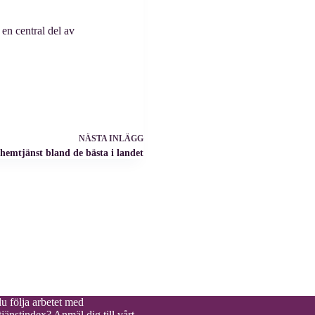
 en central del av
NÄSTA
INLÄGG
emtjänst bland de bästa i landet
du följa arbetet med
jänstindex?
Anmäl dig till vårt