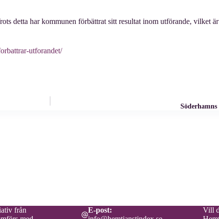
ots detta har kommunen förbättrat sitt resultat inom utförande, vilket är
orbattrar-utforandet/
Söderhamns h
ativ från
E-post:
Vill 
omförs med
info@hemtjanstindex.se
Hemt