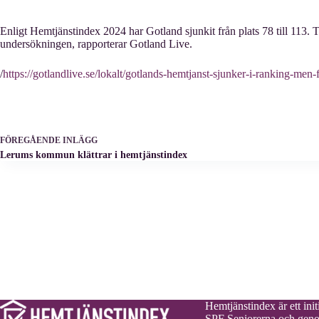
Enligt Hemtjänstindex 2024 har Gotland sjunkit från plats 78 till 113. Tr
undersökningen, rapporterar Gotland Live.
/
https://gotlandlive.se/lokalt/gotlands-hemtjanst-sjunker-i-ranking-men-f
FÖREGÅENDE
INLÄGG
Lerums kommun klättrar i hemtjänstindex
Hemtjänstindex är ett initi
SPF Seniorerna och gen