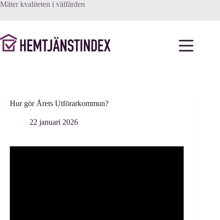
Hoppa
Mäter kvaliteten i välfärden
till
innehåll
Hur gör Årets Utförarkommun?
22 januari 2026