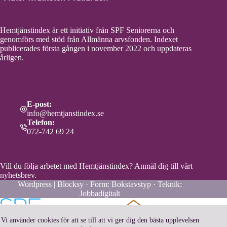
Hemtjänstindex är ett initiativ från SPF Seniorerna och
genomförs med stöd från Allmänna arvsfonden. Indexet
publicerades första gången i november 2022 och uppdateras
årligen.
E-post:
info@hemtjanstindex.se
Telefon:
072-742 69 24
Vill du följa arbetet med Hemtjänstindex?
Anmäl dig till vårt
nyhetsbrev.
Wordpress | Blocksy · Form:
Bokstavstyp
· Teknik:
Jobbadigitalt
Vi använder cookies för att se till att vi ger dig den bästa upplevelsen