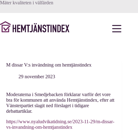
Hoppa
Mäter kvaliteten i välfärden
till
innehåll
M dissar V:s invändning om hemtjänstindex
29 november 2023
Moderaterna i Smedjebacken förklarar varför det vore
bra för kommunen att använda Hemtjänstindex, efter att
Vänsterpartiet slagit ned förslaget i tidigare
debattartiklar.
https://www.nyaludvikatidning.se/2023-11-29/m-dissar-
vs-invandning-om-hemtjanstindex