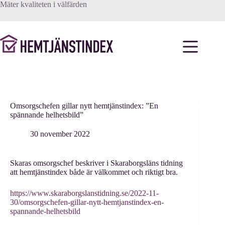
Hoppa
Mäter kvaliteten i välfärden
till
innehåll
Omsorgschefen gillar nytt hemtjänstindex: ”En
spännande helhetsbild”
30 november 2022
Skaras omsorgschef beskriver i Skaraborgsläns tidning
att hemtjänstindex både är välkommet och riktigt bra.
https://www.skaraborgslanstidning.se/2022-11-
30/omsorgschefen-gillar-nytt-hemtjanstindex-en-
spannande-helhetsbild