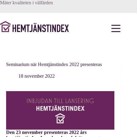
Hoppa
Mäter kvaliteten i välfärden
till
innehåll
Seminarium när Hemtjänstindex 2022 presenteras
18 november 2022
Den 23 november presenteras 2022 års