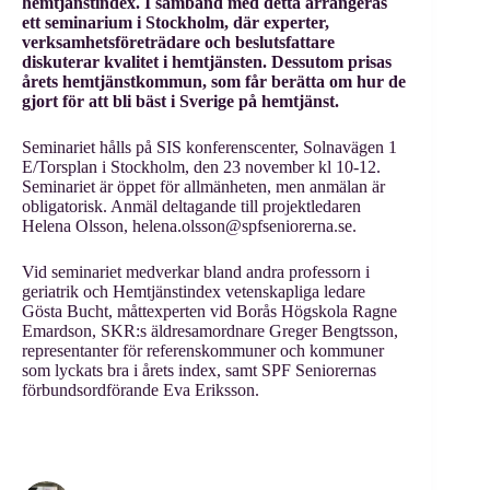
hemtjänstindex. I samband med detta arrangeras
ett seminarium i Stockholm, där experter,
verksamhetsföreträdare och beslutsfattare
diskuterar kvalitet i hemtjänsten. Dessutom prisas
årets hemtjänstkommun, som får berätta om hur de
gjort för att bli bäst i Sverige på hemtjänst.
Seminariet hålls på SIS konferenscenter, Solnavägen 1
E/Torsplan i Stockholm, den 23 november kl 10-12.
Seminariet är öppet för allmänheten, men anmälan är
obligatorisk. Anmäl deltagande till projektledaren
Helena Olsson, helena.olsson@spfseniorerna.se.
Vid seminariet medverkar bland andra professorn i
geriatrik och Hemtjänstindex vetenskapliga ledare
Gösta Bucht, måttexperten vid Borås Högskola Ragne
Emardson, SKR:s äldresamordnare Greger Bengtsson,
representanter för referenskommuner och kommuner
som lyckats bra i årets index, samt SPF Seniorernas
förbundsordförande Eva Eriksson.