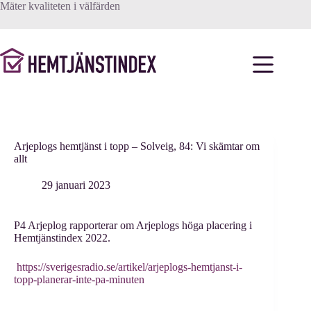
Hoppa
Mäter kvaliteten i välfärden
till
innehåll
Arjeplogs hemtjänst i topp – Solveig, 84: Vi skämtar om
allt
29 januari 2023
P4 Arjeplog rapporterar om Arjeplogs höga placering i
Hemtjänstindex 2022.
https://sverigesradio.se/artikel/arjeplogs-hemtjanst-i-
topp-planerar-inte-pa-minuten