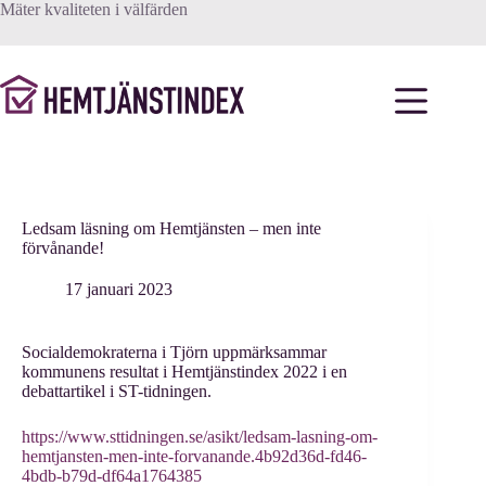
Hoppa
Mäter kvaliteten i välfärden
till
innehåll
Ledsam läsning om Hemtjänsten – men inte
förvånande!
17 januari 2023
Socialdemokraterna i Tjörn uppmärksammar
kommunens resultat i Hemtjänstindex 2022 i en
debattartikel i ST-tidningen.
https://www.sttidningen.se/asikt/ledsam-lasning-om-
hemtjansten-men-inte-forvanande.4b92d36d-fd46-
4bdb-b79d-df64a1764385