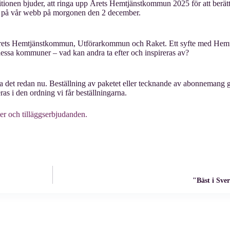
ionen bjuder, att ringa upp Årets Hemtjänstkommun 2025 för att berä
let på vår webb på morgonen den 2 december.
Årets Hemtjänstkommun, Utförarkommun och Raket. Ett syfte med Hemtjä
 dessa kommuner – vad kan andra ta efter och inspireras av?
 det redan nu. Beställning av paketet eller tecknande av abonnemang gö
as i den ordning vi får beställningarna.
ser och tilläggserbjudanden.
"Bäst i Sve