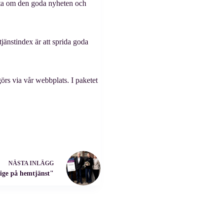
tta om den goda nyheten och
nstindex är att sprida goda
rs via vår webbplats. I paketet
NÄSTA
INLÄGG
rige på hemtjänst"