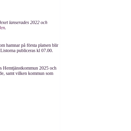
ndexet lanserades 2022 och
den
.
m hamnar på första platsen blir
istorna publiceras kl 07.00.
rets Hemtjänstkommun 2025 och
ande, samt vilken kommun som