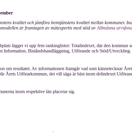
ecember
jänstens kvalitet och jämföra hemtjänstens kvalitet mellan kommuner. I
exmodellen är framtagen av mätexpertis med stöd av
Allmänna arvsfon
lats lägger vi upp fem rankinglistor: Totalindexet, där den kommun so
n Information, Biståndshandläggning, Utförande och Stöd/Utveckling. L
ion om resultatet. Av informationen framgår vad som kännetecknar Å
ir Årets Utförarkommun, det vill säga är bäst inom delindexet Utför
unerna inom respektive län placerar sig.