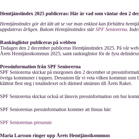
Hemtjänstindex 2025 publiceras: Här är vad som väntar den 2 d
Hemtjänstindex gör det lätt att se var man enklast kan förbättra hemt
uppdateras årligen. Bakom Hemtjänstindex står
SPF Seniorerna
. Ind
Rankinglistor publiceras på webben
Tisdagen den 2 december publiceras Hemtjänstindex 2025. På vår webbp
Årets Hemtjänstkommun 2025; samt rankinglistor för de fyra delindexe
Pressinformation från SPF Seniorerna
SPF Seniorerna skickar på morgonen den 2 december ut pressinformat
övriga kommuner i toppen. Dessutom får vi veta vilken kommun som bl
klättrat flest steg i totalindexet och därmed utnämns till Årets Raket.
SPF Seniorerna skickar också ut länsvis pressinformation om hur komm
SPF Seniorernas pressinformation kommer att finnas här:
SPF Seniorernas pressrum
Maria Larsson ringer upp Årets Hemtjänstkommun