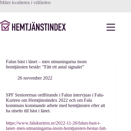
Hoppa
Mäter kvaliteten i välfärden
till
innehåll
Falun bäst i länet – men utmaningarna inom
hemtjänsten består: ”Fått ett antal signaler”
26 november 2022
SPF Seniorernas ordförande i Falun intervjuas i Falu-
Kuriren om Hemtjänstindex 2022 och om Falu
kommuns kommande arbete med hemtjänsten efter att
ha utsetts till bäst i länet.
https://www.falukuriren.se/2022-11-26/falun-bast-i-
lanet–men-utmaningarna-inom-hemtjansten-bestar-fatt-