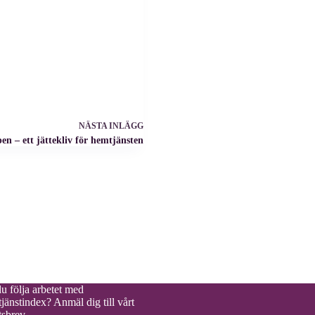
NÄSTA
INLÄGG
pen – ett jättekliv för hemtjänsten
du följa arbetet med
jänstindex?
Anmäl dig till vårt
sbrev.