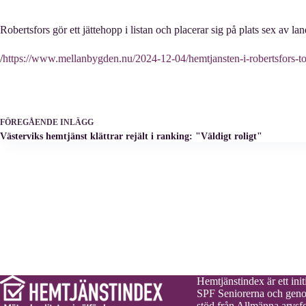
Robertsfors gör ett jättehopp i listan och placerar sig på plats sex av
/
https://www.mellanbygden.nu/2024-12-04/hemtjansten-i-robertsfors-top
FÖREGÅENDE
INLÄGG
Västerviks hemtjänst klättrar rejält i ranking: "Väldigt roligt"
Hemtjänstindex är ett initi
SPF Seniorerna och gen
stöd från Allmänna arvsf