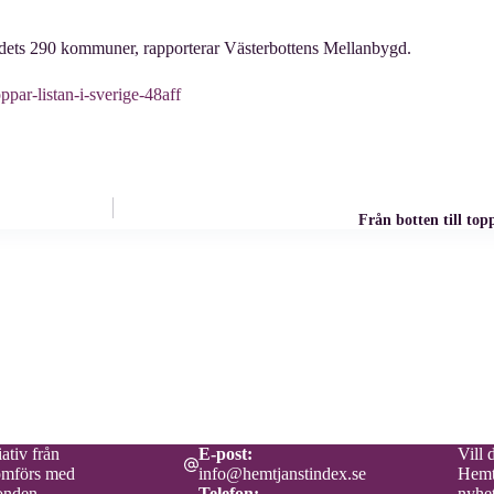
 landets 290 kommuner, rapporterar Västerbottens Mellanbygd.
par-listan-i-sverige-48aff
Från botten till top
ativ från
E-post:
Vill 
omförs med
info@hemtjanstindex.se
Hemt
onden.
Telefon:
nyhet