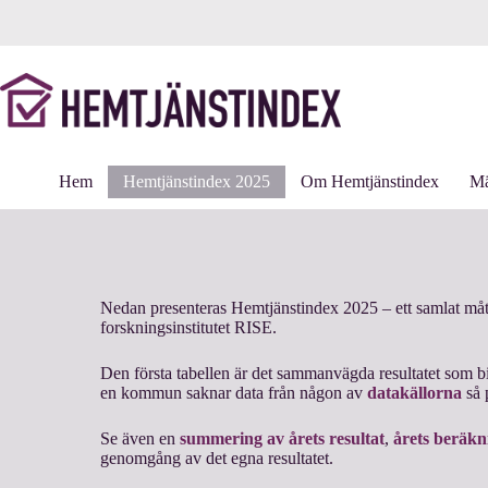
Hoppa
till
innehåll
Hem
Hemtjänstindex 2025
Om Hemtjänstindex
Mä
Nedan presenteras Hemtjänstindex 2025 – ett samlat måt
forskningsinstitutet RISE.
Den första tabellen är det sammanvägda resultatet som bil
en kommun saknar data från någon av
datakällorna
så 
Se även en
summering av årets resultat
,
årets beräkn
genomgång av det egna resultatet.