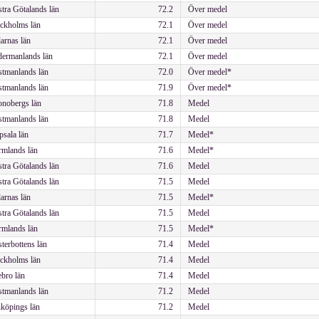
tra Götalands län
72.2
Över medel
ckholms län
72.1
Över medel
arnas län
72.1
Över medel
ermanlands län
72.1
Över medel
tmanlands län
72.0
Över medel*
tmanlands län
71.9
Över medel*
nobergs län
71.8
Medel
tmanlands län
71.8
Medel
sala län
71.7
Medel*
mlands län
71.6
Medel*
tra Götalands län
71.6
Medel
tra Götalands län
71.5
Medel
arnas län
71.5
Medel*
tra Götalands län
71.5
Medel
mlands län
71.5
Medel*
terbottens län
71.4
Medel
ckholms län
71.4
Medel
bro län
71.4
Medel
tmanlands län
71.2
Medel
köpings län
71.2
Medel