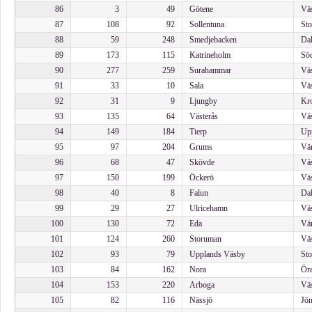
86
3
49
Götene
Väs
87
108
92
Sollentuna
Sto
88
59
248
Smedjebacken
Dal
89
173
115
Katrineholm
Söd
90
277
259
Surahammar
Väs
91
33
10
Sala
Väs
92
31
9
Ljungby
Kro
93
135
64
Västerås
Väs
94
149
184
Tierp
Upp
95
97
204
Grums
Vär
96
68
47
Skövde
Väs
97
150
199
Öckerö
Väs
98
40
8
Falun
Dal
99
29
27
Ulricehamn
Väs
100
130
72
Eda
Vär
101
124
260
Storuman
Väs
102
93
79
Upplands Väsby
Sto
103
84
162
Nora
Öre
104
153
220
Arboga
Väs
105
82
116
Nässjö
Jön