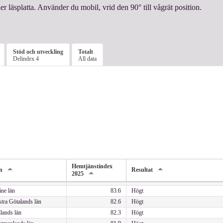
ler läsplatta. Använder du mobil, vrid den 90° till vågrät position.
Stöd och utveckling
Totalt
Delindex 4
All data
Hemtjänstindex
n
Resultat
2025
ne län
83.6
Högt
tra Götalands län
82.6
Högt
lands län
82.3
Högt