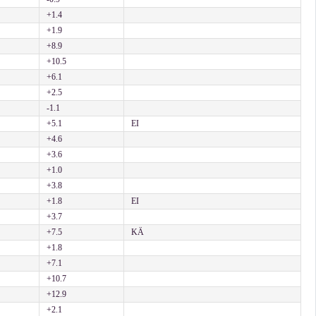
+1.4
+1.9
+8.9
+10.5
+6.1
+2.5
-1.1
+5.1
EI
+4.6
+3.6
+1.0
+3.8
+1.8
EI
+3.7
+7.5
KÄ
+1.8
+7.1
+10.7
+12.9
+2.1