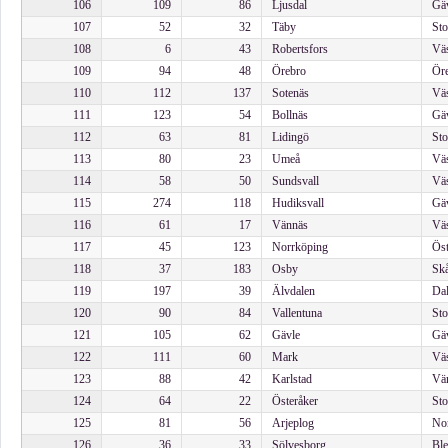
106
109
86
Ljusdal
Gäv
107
52
32
Täby
Sto
108
6
43
Robertsfors
Väs
109
94
48
Örebro
Öre
110
112
137
Sotenäs
Väs
111
123
54
Bollnäs
Gäv
112
63
81
Lidingö
Sto
113
80
23
Umeå
Väs
114
58
50
Sundsvall
Väs
115
274
118
Hudiksvall
Gäv
116
61
17
Vännäs
Väs
117
45
123
Norrköping
Öst
118
37
183
Osby
Skå
119
197
39
Älvdalen
Dal
120
90
84
Vallentuna
Sto
121
105
62
Gävle
Gäv
122
111
60
Mark
Väs
123
88
42
Karlstad
Vär
124
64
22
Österåker
Sto
125
81
56
Arjeplog
Nor
126
36
33
Sölvesborg
Ble