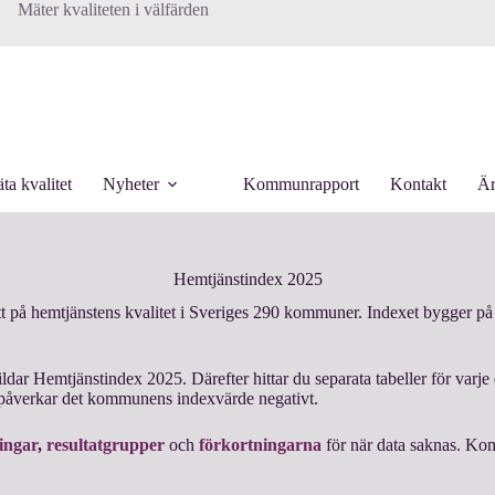
Mäter kvaliteten i välfärden
ta kvalitet
Nyheter
Kommunrapport
Kontakt
Är
Hemtjänstindex 2025
t på hemtjänstens kvalitet i Sveriges 290 kommuner. Indexet bygger på 
dar Hemtjänstindex 2025. Därefter hittar du separata tabeller för varje d
påverkar det kommunens indexvärde negativt.
ingar
,
resultatgrupper
och
förkortningarna
för när data saknas. K