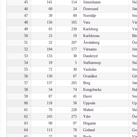
45
141
114
Simrishamn
Skå
46
60
24
Östersund
Jäm
47
39
69
Norrtälje
Sto
48
156
165
Vara
Väs
49
65
230
Karlsborg
Väs
50
25
19
Karlskrona
Ble
51
32
207
Åtvidaberg
Öst
52
194
177
Värnamo
Jön
53
133
38
Danderyd
Sto
54
19
5
Staffanstorp
Skå
55
72
30
Vaxholm
Sto
56
136
67
Ovanåker
Gäv
57
137
265
Berg
Jäm
58
54
74
Kungsbacka
Hal
59
87
41
Ekerö
Sto
60
118
58
Uppsala
Upp
61
76
228
Malmö
Skå
62
245
275
Ydre
Öst
63
99
97
Höganäs
Skå
64
113
78
Gotland
Got
65
27
28
Borås
Väs