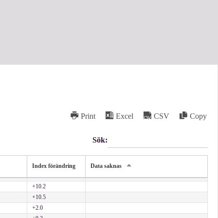
Print
Excel
CSV
Copy
Sök:
Index förändring
Data saknas
+10.2
+10.5
+2.0