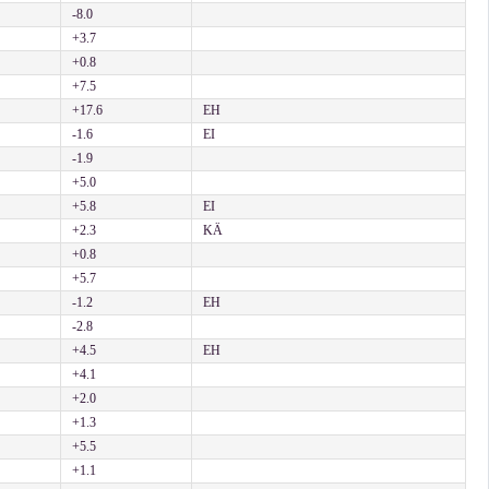
-8.0
+3.7
+0.8
+7.5
+17.6
EH
-1.6
EI
-1.9
+5.0
+5.8
EI
+2.3
KÄ
+0.8
+5.7
-1.2
EH
-2.8
+4.5
EH
+4.1
+2.0
+1.3
+5.5
+1.1