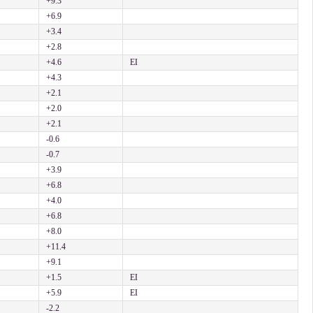
+9.3
+6.9
+3.4
+2.8
+4.6
EI
+4.3
+2.1
+2.0
+2.1
-0.6
-0.7
+3.9
+6.8
+4.0
+6.8
+8.0
+11.4
+9.1
+1.5
EI
+5.9
EI
-2.2