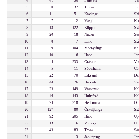
4
41
36
Fagersta
Väs
5
30
37
Tranås
Jön
6
11
51
Kävlinge
Skå
7
7
2
Växjö
Kro
8
18
122
Klippan
Skå
9
20
18
Nacka
Sto
10
8
7
Lund
Skå
11
9
104
Mörbylånga
Kal
12
10
16
Habo
Jön
13
4
233
Grästorp
Väs
14
5
11
Söderhamn
Gäv
15
22
70
Leksand
Dal
16
44
76
Härryda
Väs
17
23
149
Västervik
Kal
18
46
143
Hultsfred
Kal
19
74
218
Hedemora
Dal
20
127
80
Örkelljunga
Skå
21
92
205
Håbo
Upp
22
13
6
Varberg
Hal
23
43
83
Trosa
Söd
24
1
3
Jönköping
Jön