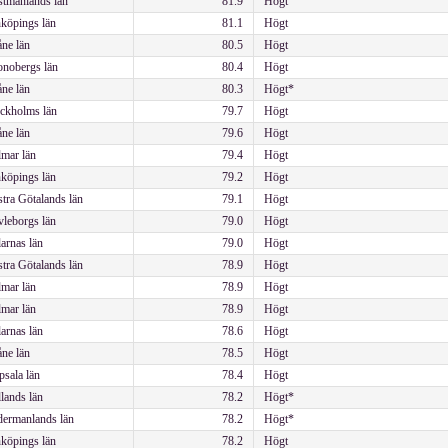
tmanlands län
81.9
Högt
köpings län
81.1
Högt
ne län
80.5
Högt
nobergs län
80.4
Högt
ne län
80.3
Högt*
ckholms län
79.7
Högt
ne län
79.6
Högt
mar län
79.4
Högt
köpings län
79.2
Högt
tra Götalands län
79.1
Högt
leborgs län
79.0
Högt
arnas län
79.0
Högt
tra Götalands län
78.9
Högt
mar län
78.9
Högt
mar län
78.9
Högt
arnas län
78.6
Högt
ne län
78.5
Högt
sala län
78.4
Högt
lands län
78.2
Högt*
ermanlands län
78.2
Högt*
köpings län
78.2
Högt