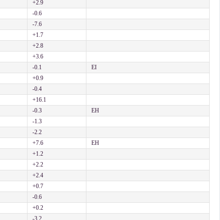
+2.9
-0.6
-7.6
+1.7
+2.8
+3.6
-0.1
EI
+0.9
-0.4
+16.1
-0.3
EH
-1.3
-2.2
+7.6
EH
+1.2
+2.2
+2.4
+0.7
-0.6
+0.2
-3.2