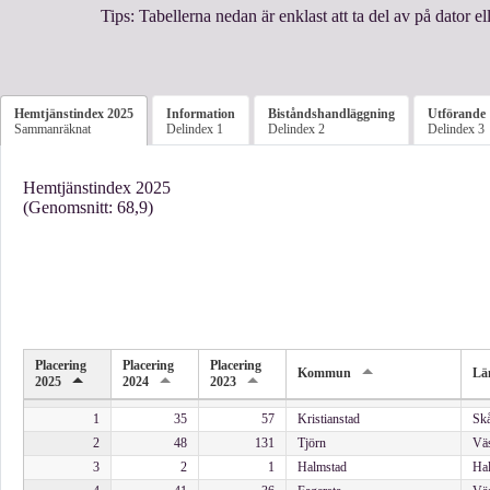
Tips: Tabellerna nedan är enklast att ta del av på dator el
Hemtjänstindex 2025
Information
Biståndshandläggning
Utförande
Sammanräknat
Delindex 1
Delindex 2
Delindex 3
Hemtjänstindex 2025
(Genomsnitt: 68,9)
Placering
Placering
Placering
Kommun
Lä
2025
2024
2023
1
35
57
Kristianstad
Skå
2
48
131
Tjörn
Väs
3
2
1
Halmstad
Hal