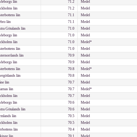
leborgs län
71.2
Medel
ckholms län
71.2
Medel
terbottens län
71.1
Medel
bro län
71.1
Medel
tra Götalands län
71.0
Medel
leborgs län
71.0
Medel
ckholms län
71.0
Medel*
terbottens län
71.0
Medel
ternorrlands län
70.9
Medel
leborgs län
70.9
Medel
terbottens län
70.8
Medel*
ergötlands län
70.8
Medel
ne län
70.7
Medel
arnas län
70.7
Medel*
ckholms län
70.7
Medel
leborgs län
70.6
Medel
tra Götalands län
70.6
Medel
mlands län
70.5
Medel
ckholms län
70.5
Medel
rbottens län
70.4
Medel
kinge län
70.1
Medel