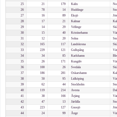
25
21
179
Kalix
Nor
26
78
14
Huddinge
Sto
27
16
89
Eksjö
Jön
28
17
21
Kalmar
Kal
29
14
29
Vellinge
Skå
30
15
40
Kristinehamn
Vär
31
12
20
Solna
Sto
32
165
117
Landskrona
Skå
33
229
121
Gullspång
Väs
34
34
85
Karlshamn
Ble
35
26
171
Kungälv
Väs
36
100
26
Svedala
Skå
37
186
281
Oskarshamn
Kal
38
50
95
Lidköping
Väs
39
62
44
Stockholm
Sto
40
119
214
Avesta
Dal
41
38
166
Årjäng
Vär
42
47
13
Järfälla
Sto
43
223
127
Gnosjö
Jön
44
24
99
Ånge
Väs