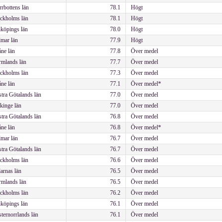
rbottens län
78.1
Högt
ckholms län
78.1
Högt
köpings län
78.0
Högt
mar län
77.9
Högt
ne län
77.8
Över medel
mlands län
77.7
Över medel
ckholms län
77.3
Över medel
ne län
77.1
Över medel*
tra Götalands län
77.0
Över medel
kinge län
77.0
Över medel
tra Götalands län
76.8
Över medel
ne län
76.8
Över medel*
mar län
76.7
Över medel
tra Götalands län
76.7
Över medel
ckholms län
76.6
Över medel
arnas län
76.5
Över medel
mlands län
76.5
Över medel
ckholms län
76.2
Över medel
köpings län
76.1
Över medel
ternorrlands län
76.1
Över medel