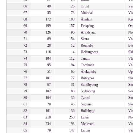
66
49
126
Orust
Väs
67
55
73
Mölndal
Väs
68
172
108
Älmhult
Kro
69
199
157
Finspång
Öst
70
126
96
Arvidsjaur
Nor
71
69
154
Skara
Väs
72
28
12
Ronneby
Ble
73
116
4
Helsingborg
Skå
74
104
112
Tanum
Väs
75
95
94
Töreboda
Väs
76
51
65
Älvkarleby
Upp
77
101
77
Botkyrka
Sto
78
67
31
Sundbyberg
Sto
79
102
88
Nyköping
Söd
80
164
35
Tyresö
Sto
81
70
45
Sigtuna
Sto
82
161
136
Bollebygd
Väs
83
210
250
Luleå
Nor
84
234
193
Mellerud
Väs
85
79
147
Lerum
Väs