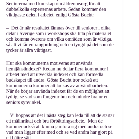
Seniorerna med kunskap om äldreomsorg för att
dubbelkolla experternas arbete. Sedan kommer den
viktigaste delen i arbetet, enligt Gösta Bucht:
– Det är när resultatet lämnas över till seniorer i olika
delar i Sverige som i workshops ska titta på materialet
och komma överens om vilka områden som är viktiga,
så att vi får en rangordning och en tyngd på det som de
tycker är allra viktigast.
Hur ska kommunerna motiveras att använda
hemtjänstindexet? Redan nu deltar flera kommuner i
arbetet med att utveckla indexet och kan förmedla
budskapet till andra. Gösta Bucht tror också att
kommunerna kommer att lockas av användbarheten.
När de börjar använda indexet får de en möjlighet att
tydligt se vad som fungerar bra och mindre bra ur en
seniors synvinkel.
– Vi hoppas att det i nästa steg kan leda till att de startar
ett målinriktat och bra förbättringsarbete. Men de
kommer också att kunna jämföra sig med andra och se
vad man ligger efter med och se vad andra har gjort på
ett bättre sätt.