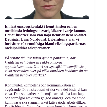
En fast omsorgskontakt i hemtjänsten och en
medicinskt ledningsansvarig läkare i varje komun.
Det är insatser som kan höja hemtjänstens kvalitet.
Det säger Lina Nordquist, Liberalerna, när vi
fortsätter vår rundfråga bland riksdagspartiernas
socialpolitiska talespersoner.
På senare tid, inte minst genom pandemin, har
kvaliteten och behoven i äldreomsorgen
uppmärksammats. Om vi ser specifikt till hemtjänsten, i
vilka avseenden eller på vilka områden bedömer du att
kvaliteten behöver stärkas?
Kontinuitet, kompetens och kommunikation är
avgörande för att skyddsnätet ska vara det bästa vi kan
väva. Den som arbetar i hemtjänsten ska ha kunskap
och förmågor att kunna ge god omsorg, och för att de
kunnigaste ska stanna i yrket krävs goda arbetsvillkor.
Det är hög tid för en fast omsorgskontakt i hemtjänsten.