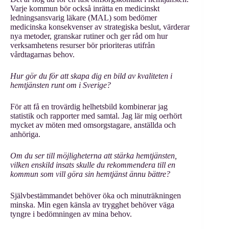
Varje kommun bör också inrätta en medicinskt
ledningsansvarig läkare (MAL) som bedömer
medicinska konsekvenser av strategiska beslut, värderar
nya metoder, granskar rutiner och ger råd om hur
verksamhetens resurser bör prioriteras utifrån
vårdtagarnas behov.
Hur gör du för att skapa dig en bild av kvaliteten i
hemtjänsten runt om i Sverige?
För att få en trovärdig helhetsbild kombinerar jag
statistik och rapporter med samtal. Jag lär mig oerhört
mycket av möten med omsorgstagare, anställda och
anhöriga.
Om du ser till möjligheterna att stärka hemtjänsten,
vilken enskild insats skulle du rekommendera till en
kommun som vill göra sin hemtjänst ännu bättre?
Självbestämmandet behöver öka och minuträkningen
minska. Min egen känsla av trygghet behöver väga
tyngre i bedömningen av mina behov.