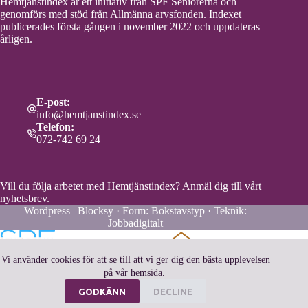
Hemtjänstindex är ett initiativ från SPF Seniorerna och
genomförs med stöd från Allmänna arvsfonden. Indexet
publicerades första gången i november 2022 och uppdateras
årligen.
E-post:
info@hemtjanstindex.se
Telefon:
072-742 69 24
Vill du följa arbetet med Hemtjänstindex?
Anmäl dig till vårt
nyhetsbrev.
Wordpress | Blocksy · Form:
Bokstavstyp
· Teknik:
Jobbadigitalt
Vi använder cookies för att se till att vi ger dig den bästa upplevelsen
på vår hemsida.
GODKÄNN
DECLINE