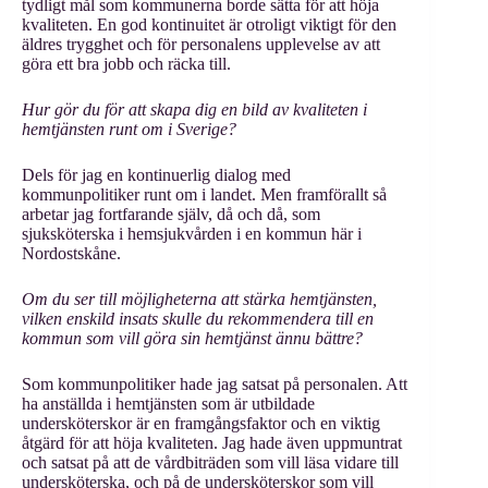
tydligt mål som kommunerna borde sätta för att höja
kvaliteten. En god kontinuitet är otroligt viktigt för den
äldres trygghet och för personalens upplevelse av att
göra ett bra jobb och räcka till.
Hur gör du för att skapa dig en bild av kvaliteten i
hemtjänsten runt om i Sverige?
Dels för jag en kontinuerlig dialog med
kommunpolitiker runt om i landet. Men framförallt så
arbetar jag fortfarande själv, då och då, som
sjuksköterska i hemsjukvården i en kommun här i
Nordostskåne.
Om du ser till möjligheterna att stärka hemtjänsten,
vilken enskild insats skulle du rekommendera till en
kommun som vill göra sin hemtjänst ännu bättre?
Som kommunpolitiker hade jag satsat på personalen. Att
ha anställda i hemtjänsten som är utbildade
undersköterskor är en framgångsfaktor och en viktig
åtgärd för att höja kvaliteten. Jag hade även uppmuntrat
och satsat på att de vårdbiträden som vill läsa vidare till
undersköterska, och på de undersköterskor som vill