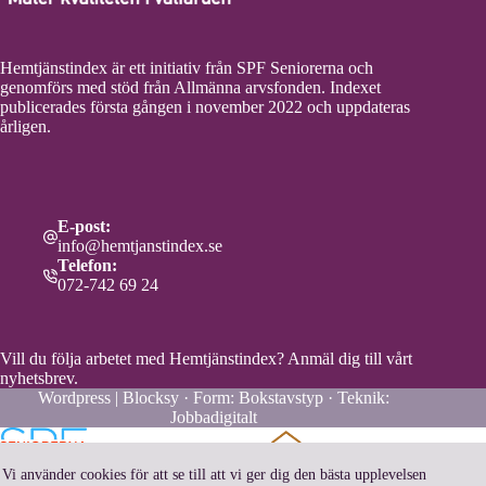
Hemtjänstindex är ett initiativ från SPF Seniorerna och
genomförs med stöd från Allmänna arvsfonden. Indexet
publicerades första gången i november 2022 och uppdateras
årligen.
E-post:
info@hemtjanstindex.se
Telefon:
072-742 69 24
Vill du följa arbetet med Hemtjänstindex?
Anmäl dig till vårt
nyhetsbrev.
Wordpress | Blocksy · Form:
Bokstavstyp
· Teknik:
Jobbadigitalt
Vi använder cookies för att se till att vi ger dig den bästa upplevelsen