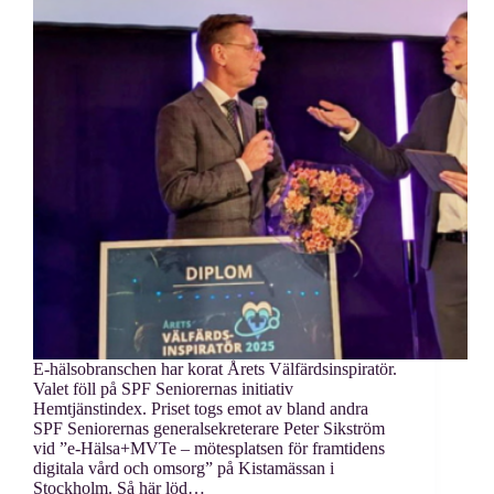
E-hälsobranschen har korat Årets Välfärdsinspiratör.
Valet föll på SPF Seniorernas initiativ
Hemtjänstindex. Priset togs emot av bland andra
SPF Seniorernas generalsekreterare Peter Sikström
vid ”e-Hälsa+MVTe – mötesplatsen för framtidens
digitala vård och omsorg” på Kistamässan i
Stockholm. Så här löd…